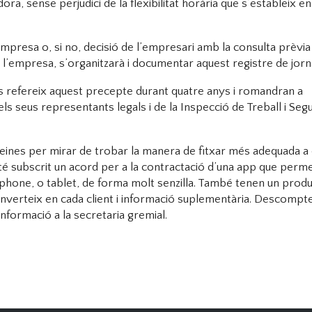
ra, sense perjudici de la flexibilitat horària que s’estableix e
’empresa o, si no, decisió de l’empresari amb la consulta prèvi
a l’empresa, s’organitzarà i documentar aquest registre de jorn
s refereix aquest precepte durant quatre anys i romandran a
ls seus representants legals i de la Inspecció de Treball i Seg
 feines per mirar de trobar la manera de fitxar més adequada a
té subscrit un acord per a la contractació d’una app que perme
tphone, o tablet, de forma molt senzilla. També tenen un prod
inverteix en cada client i informació suplementària. Descompt
formació a la secretaria gremial.