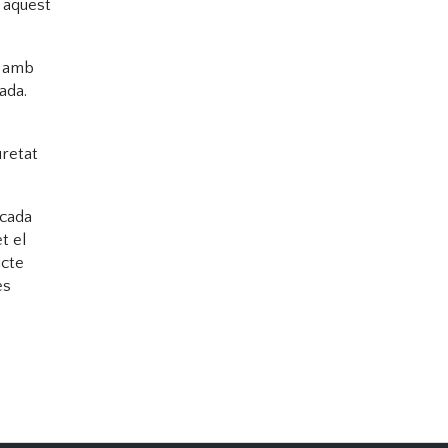
n aquest
a amb
ada.
uretat
 cada
t el
ucte
es