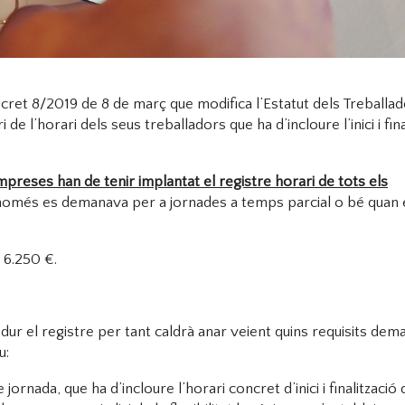
decret 8/2019 de 8 de març que modifica l’Estatut dels Treballad
de l’horari dels seus treballadors que ha d’incloure l’inici i fina
preses han de tenir implantat el registre horari de tots els
 només es demanava per a jornades a temps parcial o bé quan 
 6.250 €.
dur el registre per tant caldrà anar veient quins requisits dem
u:
jornada, que ha d’incloure l’horari concret d’inici i finalització 