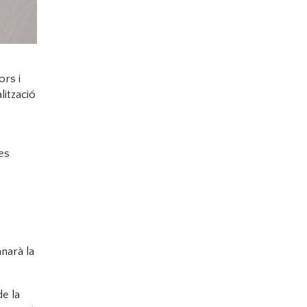
ors i
lització
es
anarà la
de la