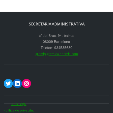
SECRETARIA ADMINISTRATIVA
c/ del Bruc, 94, baixos
08009 Barcelona
Telèfon: 934535630
gremi@gremicaldereria.com
Twitter
LinkedIn
Instagram
Avís Legal
Política de privacitat