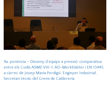
4a. ponència – Disseny d’equips a pressió: comparativa
entre els Codis ASME VIII-1, AD-Merkblätter i EN 13445,
a càrrec de Josep Maria Perdigó, Enginyer Industrial,
Secretari tècnic del Gremi de Caldereria