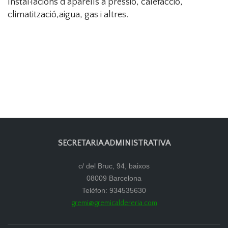
Instal·lacions d’aparells a pressió, calefacció,
climatització,aigua, gas i altres.
SECRETARIA ADMINISTRATIVA
c/ del Bruc, 94, baixos
08009 Barcelona
Telèfon: 934535630
gremi@gremicaldereria.com