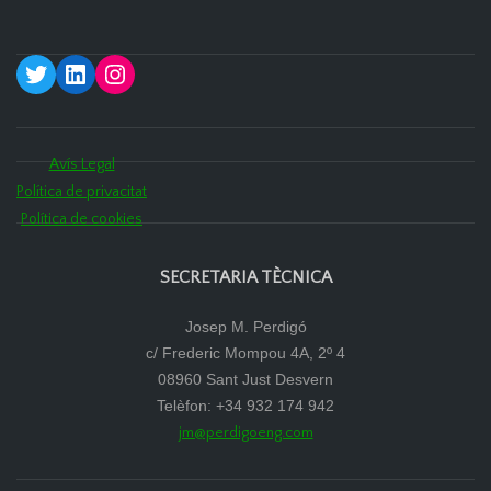
Twitter
LinkedIn
Instagram
Avís Legal
Política de privacitat
Política de cookies
SECRETARIA TÈCNICA
Josep M. Perdigó
c/ Frederic Mompou 4A, 2º 4
08960 Sant Just Desvern
Telèfon: +34 932 174 942
jm@perdigoeng.com