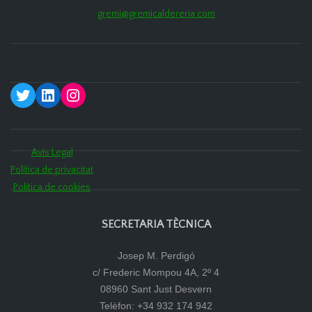
gremi@gremicaldereria.com
Twitter
LinkedIn
Instagram
Avís Legal
Política de privacitat
Política de cookies
SECRETARIA TÈCNICA
Josep M. Perdigó
c/ Frederic Mompou 4A, 2º 4
08960 Sant Just Desvern
Telèfon: +34 932 174 942