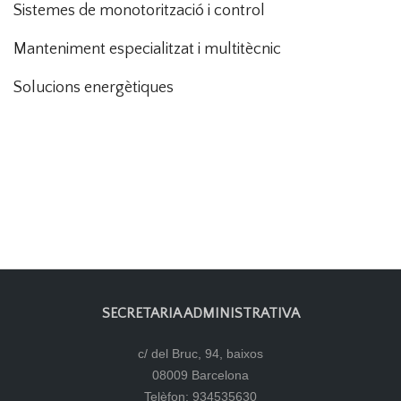
Sistemes de monotorització i control
Manteniment especialitzat i multitècnic
Solucions energètiques
SECRETARIA ADMINISTRATIVA
c/ del Bruc, 94, baixos
08009 Barcelona
Telèfon: 934535630