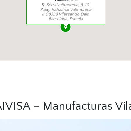
Serra Vallmorena, 8-10
Polig. Industrial Vallmorena
II 08339 Vilassar de Dalt,
Barcelona, España
IVISA – Manufacturas Vila