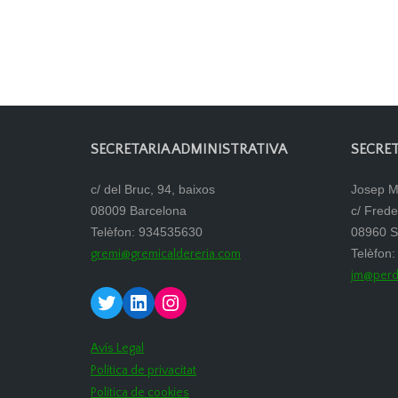
SECRETARIA ADMINISTRATIVA
SECRET
c/ del Bruc, 94, baixos
Josep M
08009 Barcelona
c/ Fred
Telèfon: 934535630
08960 S
Telèfon
gremi@gremicaldereria.com
jm@perd
Twitter
LinkedIn
Instagram
Avís Legal
Política de privacitat
Política de cookies