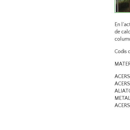
En l’ac
de cal
columne
Codis 
MATER
ACERS 
ACERS 
ALIAT
METALL
ACER