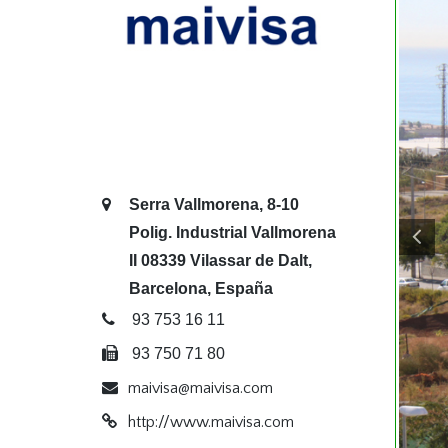
Serra Vallmorena, 8-10
Polig. Industrial Vallmorena
II 08339 Vilassar de Dalt,
Barcelona, España
93 753 16 11
93 750 71 80
maivisa@maivisa.com
http://www.maivisa.com