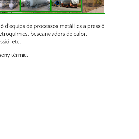
ió d’equips de processos metàl·lics a pressió
petroquímics, bescanviadors de calor,
sió, etc.
sseny tèrmic.