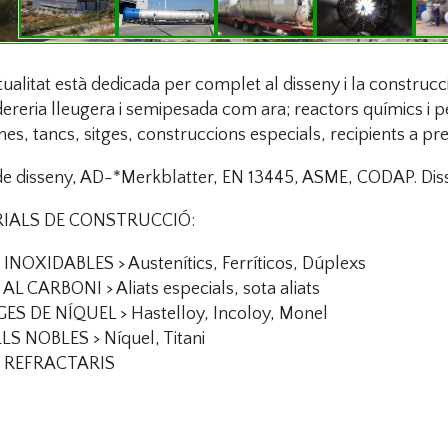
tualitat està dedicada per complet al disseny i la construcc
dereria lleugera i semipesada com ara; reactors químics i 
s, tancs, sitges, construccions especials, recipients a pres
de disseny,
AD
-*
Merkblatter
, EN 13445,
ASME
,
CODAP
. Di
IALS DE CONSTRUCCIÓ:
INOXIDABLES > Austenítics,
Ferríticos
, Dúplexs
AL CARBONI > Aliats especials, sota aliats
GES DE NÍQUEL >
Hastelloy
,
Incoloy
, Monel
S NOBLES > Níquel, Titani
S
REFRACTARIS