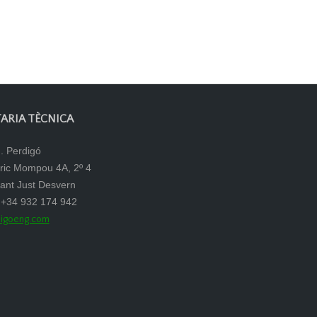
ARIA TÈCNICA
. Perdigó
eric Mompou 4A, 2º 4
ant Just Desvern
: +34 932 174 942
igoeng.com