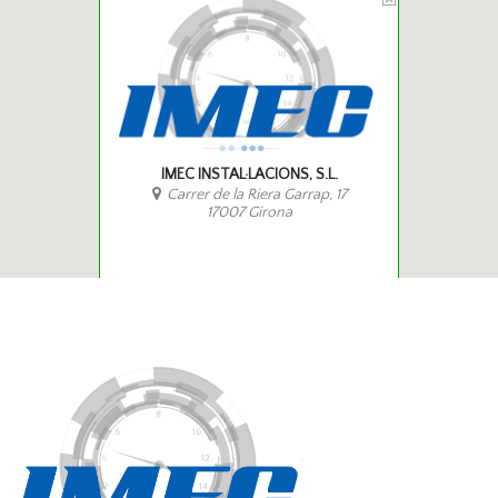
IMEC INSTAL·LACIONS, S.L.
Carrer de la Riera Garrap, 17
17007 Girona