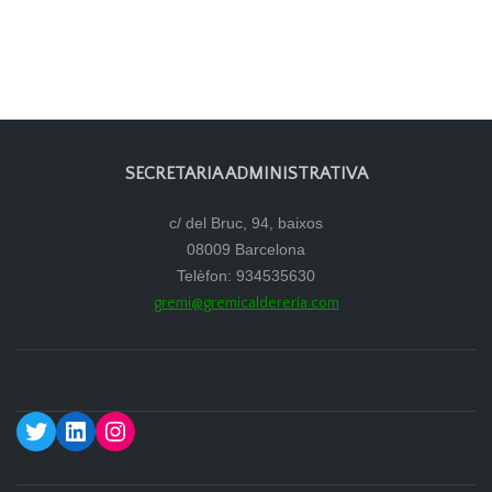
SECRETARIA ADMINISTRATIVA
c/ del Bruc, 94, baixos
08009 Barcelona
Telèfon: 934535630
gremi@gremicaldereria.com
Twitter
LinkedIn
Instagram