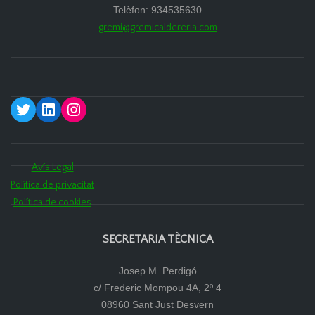
Telèfon: 934535630
gremi@gremicaldereria.com
Twitter
LinkedIn
Instagram
Avís Legal
Política de privacitat
Política de cookies
SECRETARIA TÈCNICA
Josep M. Perdigó
c/ Frederic Mompou 4A, 2º 4
08960 Sant Just Desvern