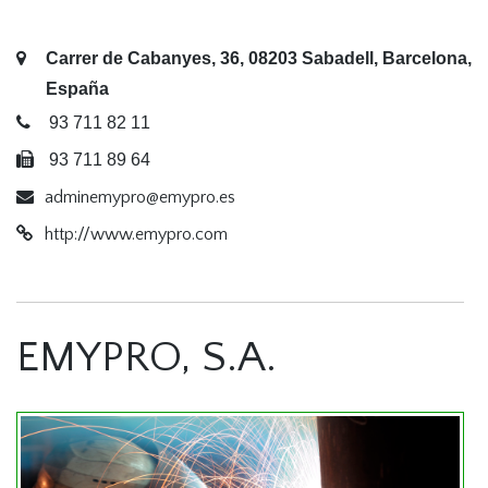
Carrer de Cabanyes, 36, 08203 Sabadell, Barcelona,
España
93 711 82 11
93 711 89 64
adminemypro@emypro.es
http://www.emypro.com
EMYPRO, S.A.