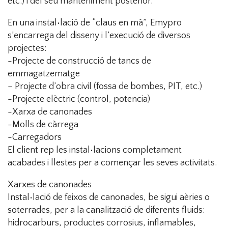
etc.) i del seu manteniment posterior.
En una instal•lació de “claus en mà”, Emypro
s’encarrega del disseny i l’execució de diversos
projectes:
-Projecte de construcció de tancs de
emmagatzematge
– Projecte d’obra civil (fossa de bombes, PIT, etc.)
-Projecte elèctric (control, potencia)
-Xarxa de canonades
-Molls de càrrega
-Carregadors
El client rep les instal•lacions completament
acabades i llestes per a començar les seves activitats.
Xarxes de canonades
Instal•lació de feixos de canonades, be sigui aèries o
soterrades, per a la canalització de diferents fluids:
hidrocarburs, productes corrosius, inflamables,