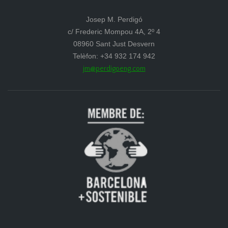
Josep M. Perdigó
c/ Frederic Mompou 4A, 2º 4
08960 Sant Just Desvern
Telèfon: +34 932 174 942
jm@perdigoeng.com